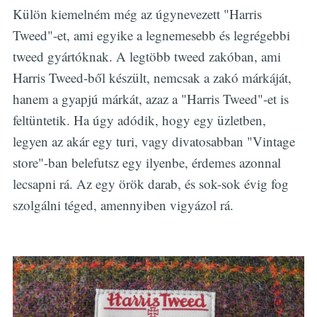
Külön kiemelném még az úgynevezett "Harris
Tweed"-et, ami egyike a legnemesebb és legrégebbi
tweed gyártóknak. A legtöbb tweed zakóban, ami
Harris Tweed-ből készült, nemcsak a zakó márkáját,
hanem a gyapjú márkát, azaz a "Harris Tweed"-et is
feltüntetik. Ha úgy adódik, hogy egy üzletben,
legyen az akár egy turi, vagy divatosabban "Vintage
store"-ban belefutsz egy ilyenbe, érdemes azonnal
lecsapni rá. Az egy örök darab, és sok-sok évig fog
szolgálni téged, amennyiben vigyázol rá.