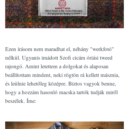
Ezen írásom nem maradhat el, néhány "werkfotó"
nélkül. Ugyanis imádott Szofi cicám óriási tweed
rajongó. Amint letettem a dolgokat és alaposan
beállítottam mindent, neki rögtön rá kellett másznia,
és leülnie lehetőleg középre. Biztos vagyok benne,
hogy a hozzám hasonló macska tartók tudják miről
beszélek. Íme: