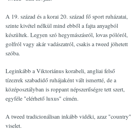
A 19. század és a korai 20. század fő sport ruházatai,
szinte kivétel nélkül mind ebből a fajta anyagból
készültek. Legyen szó hegymászásról, lovas pólóról,
golfról vagy akár vadászatról, csakis a tweed jöhetett
szóba.
Leginkább a Viktoriánus korabeli, angliai felső
tízezrek szabadidő ruhájaként vált ismertté, de a
középosztályban is roppant népszerűségre tett szert,
egyféle "elérhető luxus" címén.
A tweed tradicionálisan inkább vidéki, azaz "country"
viselet.