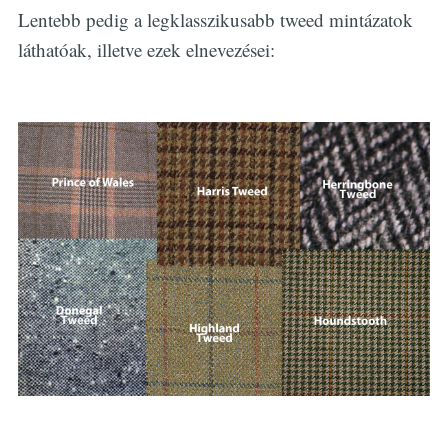
Lentebb pedig a legklasszikusabb tweed mintázatok
láthatóak, illetve ezek elnevezései: