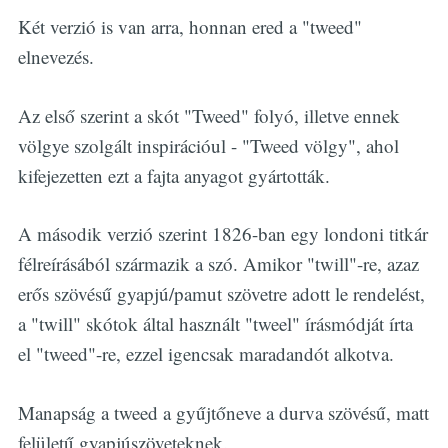
Két verzió is van arra, honnan ered a "tweed"
elnevezés.
Az első szerint a skót "Tweed" folyó, illetve ennek
völgye szolgált inspirációul - "Tweed völgy", ahol
kifejezetten ezt a fajta anyagot gyártották.
A második verzió szerint 1826-ban egy londoni titkár
félreírásából származik a szó. Amikor "twill"-re, azaz
erős szövésű gyapjú/pamut szövetre adott le rendelést,
a "twill" skótok által használt "tweel" írásmódját írta
el "tweed"-re, ezzel igencsak maradandót alkotva.
Manapság a tweed a gyűjtőneve a durva szövésű, matt
felületű gyapjúszöveteknek.