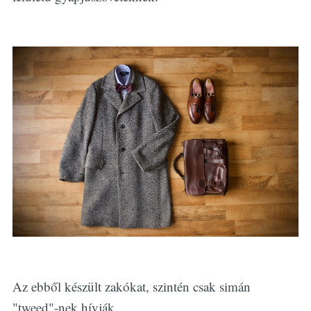
Az ebből készült zakókat, szintén csak simán
"tweed"-nek hívják.