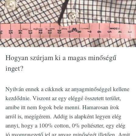
Hogyan szúrjam ki a magas minőségű
inget?
Nyilván ennek a cikknek az anyagminőséggel kellene
kezdődnie. Viszont az egy eléggé összetett terület,
amibe itt nem fogok bele menni. Hamarosan írok
arról is, megígérem. Addig is alapként legyen elég
annyi, hogy a 100% cotton, 0% poliészter, egy elég
jó nyomravezető jel az anyag minőségét illetően. Amit