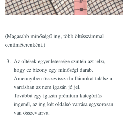
(Magasabb minőségű ing, több öltésszámmal
centiméterenként.)
Az öltések egyenletessége szintén azt jelzi,
hogy ez bizony egy minőségi darab.
Amennyiben összevissza hullámokat találsz a
varrásban az nem igazán jó jel.
Továbbá egy igazán prémium kategóriás
ingenél, az ing két oldalsó varrása egysorosan
van összevarrva.