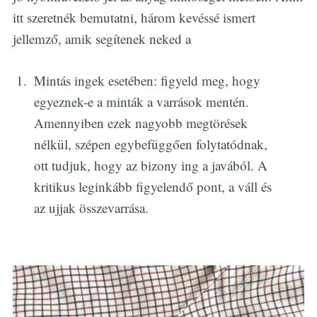
itt szeretnék bemutatni, három kevéssé ismert
jellemző, amik segítenek neked a
Mintás ingek esetében: figyeld meg, hogy
egyeznek-e a minták a varrások mentén.
Amennyiben ezek nagyobb megtörések
nélkül, szépen egybefüggően folytatódnak,
ott tudjuk, hogy az bizony ing a javából. A
kritikus leginkább figyelendő pont, a váll és
az ujjak összevarrása.