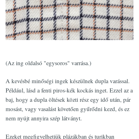
(Az ing oldalsó "egysoros" varrása.)
A kevésbé minőségi ingek készülnek dupla varással.
Például, lásd a fenti piros-kék kockás inget. Ezzel az a
baj, hogy a dupla öltések közti rész egy idő után, pár
mosást, vagy vasalást követően gyűrődni kezd, és ez
nem nyújt annyira szép látványt.
Ezeket megfigyelhetjük plázákban és turikban