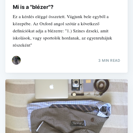
Mi is a "blézer"?
Ez a kérdés eléggé összetett. Vágjunk bele egyből a
közepébe. Az Oxford angol szótár a következő
definíciókat adja a blézerre: "1.) Színes dzseki, amit
iskolások, vagy sportolók hordanak, az egyenruhájuk
részeként"
3 MIN READ