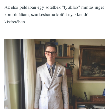
Az első példában egy sötétkék "tyúkláb" mintás inget
kombináltam, szürkésbarna kötött nyakkendő
kíséretében.