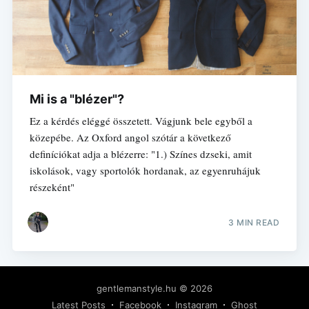
Mi is a "blézer"?
Ez a kérdés eléggé összetett. Vágjunk bele egyből a
közepébe. Az Oxford angol szótár a következő
definíciókat adja a blézerre: "1.) Színes dzseki, amit
iskolások, vagy sportolók hordanak, az egyenruhájuk
részeként"
3 MIN READ
gentlemanstyle.hu
© 2026
Latest Posts
Facebook
Instagram
Ghost