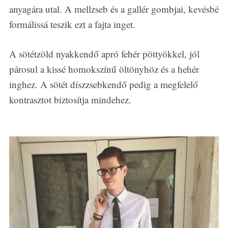
anyagára utal. A mellzseb és a gallér gombjai, kevésbé
formálissá teszik ezt a fajta inget.
A sötétzöld nyakkendő apró fehér pöttyökkel, jól
párosul a kissé homokszínű öltönyhöz és a hehér
inghez. A sötét díszzsebkendő pedig a megfelelő
kontrasztot biztosítja mindehez.