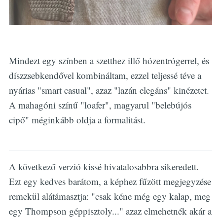
Mindezt egy színben a szetthez illő hózentrógerrel, és
díszzsebkendővel kombináltam, ezzel teljessé téve a
nyárias "smart casual", azaz "lazán elegáns" kinézetet.
A mahagóni színű "loafer", magyarul "belebújós
cipő" méginkább oldja a formalitást.
A következő verzió kissé hivatalosabbra sikeredett.
Ezt egy kedves barátom, a képhez fűzött megjegyzése
remekül alátámasztja: "csak kéne még egy kalap, meg
egy Thompson géppisztoly..." azaz elmehetnék akár a