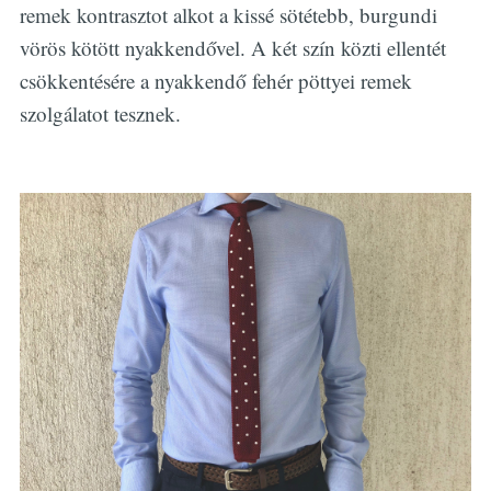
remek kontrasztot alkot a kissé sötétebb, burgundi
vörös kötött nyakkendővel. A két szín közti ellentét
csökkentésére a nyakkendő fehér pöttyei remek
szolgálatot tesznek.