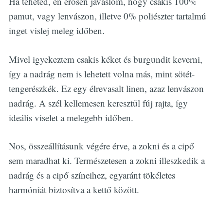
Ha teheted, én erősen javaslom, hogy csakis 100%
pamut, vagy lenvászon, illetve 0% poliészter tartalmú
inget vislej meleg időben.
Mivel igyekeztem csakis kéket és burgundit keverni,
így a nadrág nem is lehetett volna más, mint sötét-
tengerészkék. Ez egy élrevasalt linen, azaz lenvászon
nadrág. A szél kellemesen keresztül fúj rajta, így
ideális viselet a melegebb időben.
Nos, összeállításunk végére érve, a zokni és a cipő
sem maradhat ki. Természetesen a zokni illeszkedik a
nadrág és a cipő színeihez, egyaránt tökéletes
harmóniát biztosítva a kettő között.