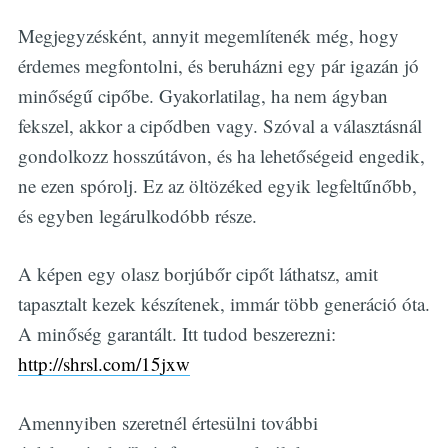
Megjegyzésként, annyit megemlítenék még, hogy
érdemes megfontolni, és beruházni egy pár igazán jó
minőségű cipőbe. Gyakorlatilag, ha nem ágyban
fekszel, akkor a cipődben vagy. Szóval a választásnál
gondolkozz hosszútávon, és ha lehetőségeid engedik,
ne ezen spórolj. Ez az öltözéked egyik legfeltűnőbb,
és egyben legárulkodóbb része.
A képen egy olasz borjúbőr cipőt láthatsz, amit
tapasztalt kezek készítenek, immár több generáció óta.
A minőség garantált. Itt tudod beszerezni:
http://shrsl.com/15jxw
Amennyiben szeretnél értesülni további