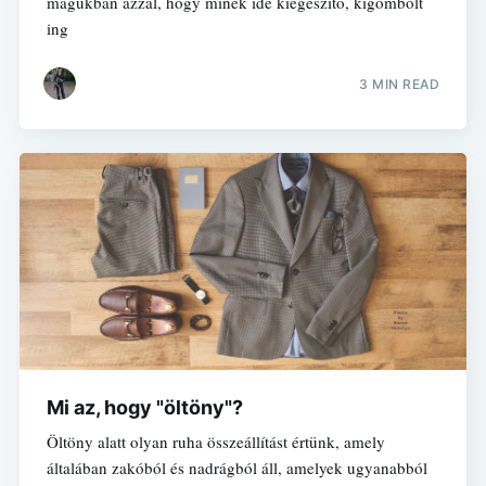
magukban azzal, hogy minek ide kiegészítő, kigombolt
ing
3 MIN READ
Mi az, hogy "öltöny"?
Öltöny alatt olyan ruha összeállítást értünk, amely
általában zakóból és nadrágból áll, amelyek ugyanabból