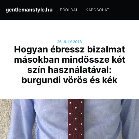
gentlemanstyle.hu
FŐOLDAL
KAPCSOLAT
26 JULY 2018
Hogyan ébressz bizalmat
másokban mindössze két
szín használatával:
burgundi vörös és kék